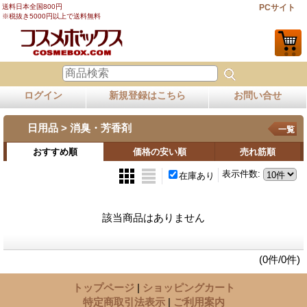
送料日本全国800円
PCサイト
※税抜き5000円以上で送料無料
ログイン
新規登録はこちら
お問い合せ
日用品 > 消臭・芳香剤
一覧
おすすめ順
価格の安い順
売れ筋順
表示件数
:
在庫あり
該当商品はありません
(0件/0件)
トップページ
|
ショッピングカート
特定商取引法表示
|
ご利用案内