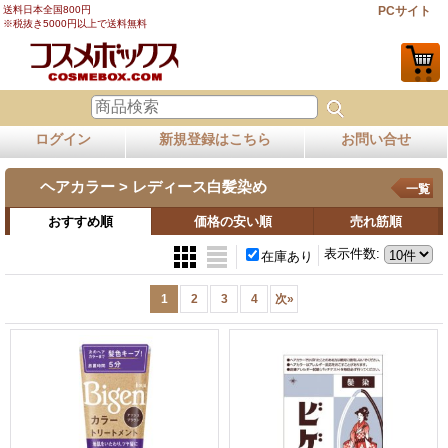
送料日本全国800円
PCサイト
※税抜き5000円以上で送料無料
ログイン
新規登録はこちら
お問い合せ
ヘアカラー > レディース白髪染め
一覧
おすすめ順
価格の安い順
売れ筋順
表示件数
:
在庫あり
1
2
3
4
次
»