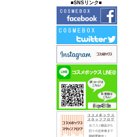
■SNSリンク■