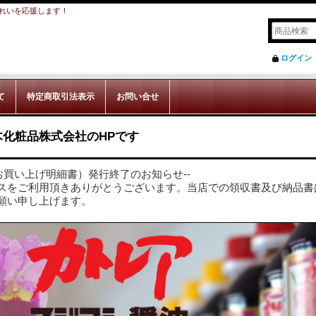
れいを応援します！
ログイン
て
特定商取引法表示
お問い合せ
木化粧品株式会社のHPです
お買い上げ明細書）発行終了のお知らせ--
スをご利用頂きありがとうございます。当店での領収書及び納品書
願い申し上げます。