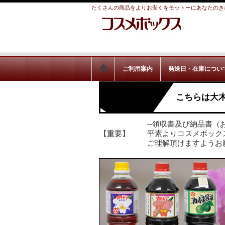
たくさんの商品をよりお安くをモットーにあなたのき
ご利用案内
発送日・在庫につい
こちらは大
--領収書及び納品書（
【重要】
平素よりコスメボック
ご理解頂けますようお