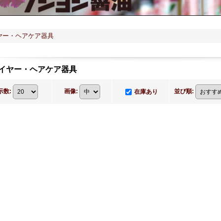
ヤー・ヘアケア器具
イヤー・ヘアケア器具
示数
:
画像
:
並び順
:
在庫あり