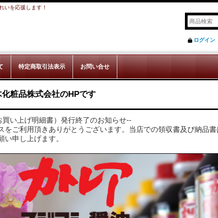
れいを応援します！
ログイン
て
特定商取引法表示
お問い合せ
木化粧品株式会社のHPです
お買い上げ明細書）発行終了のお知らせ--
スをご利用頂きありがとうございます。当店での領収書及び納品書
願い申し上げます。