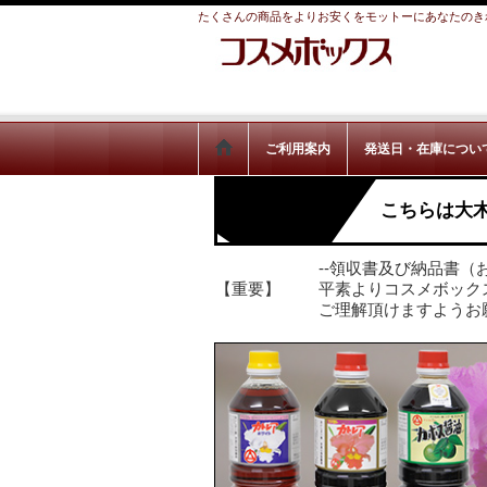
たくさんの商品をよりお安くをモットーにあなたのき
ご利用案内
発送日・在庫につい
こちらは大
--領収書及び納品書（
【重要】
平素よりコスメボック
ご理解頂けますようお