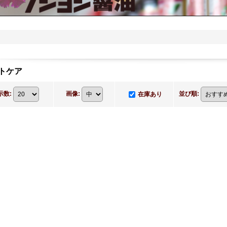
トケア
示数
:
画像
:
並び順
:
在庫あり