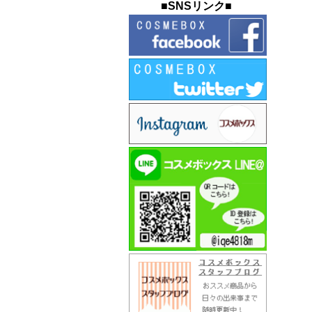
■SNSリンク■