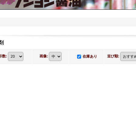
剤
示数
:
画像
:
並び順
:
在庫あり