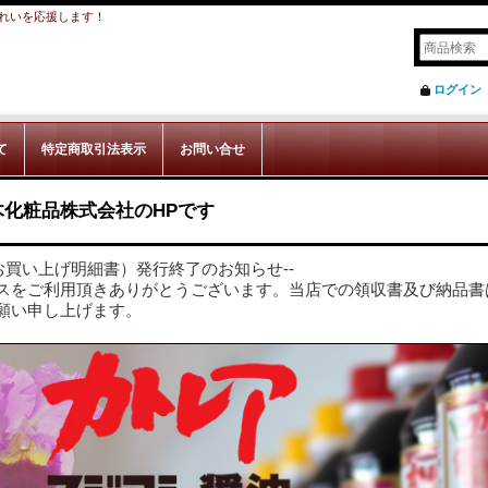
れいを応援します！
ログイン
て
特定商取引法表示
お問い合せ
木化粧品株式会社のHPです
お買い上げ明細書）発行終了のお知らせ--
スをご利用頂きありがとうございます。当店での領収書及び納品書
願い申し上げます。