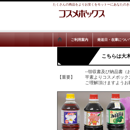
たくさんの商品をよりお安くをモットーにあなたのき
ご利用案内
発送日・在庫につい
こちらは大
--領収書及び納品書（
【重要】
平素よりコスメボック
ご理解頂けますようお