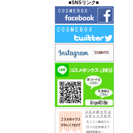
■SNSリンク■