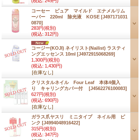
(税込
:
249円)
コーセー ピュア マイルド エナメルリム
ーバー 220ml 除光液 KOSE
[J497171031
0870]
283円
(税別)
(税込
:
312円)
コージー(KOJI) ネイリスト(Nailist) ラスティ
ングエッセンス 10ml
[J4972915068269]
1,300円
(税別)
(税込
:
1,430円)
[在庫なし]
クリスタルネイル Four Leaf 本体4個入
り キャリングカバー付
[J4562276100083]
627円
(税別)
(税込
:
690円)
[在庫なし]
ガラス爪ヤスリ ミニタイプ ネイル用 ピ
ンク
[J4994048916422]
315円
(税別)
(税込
:
347円)