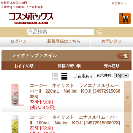
送料日本全国800円
PCサイト
※税抜き5000円以上で送料無料
ログイン
新規登録はこちら
お問い合せ
メイクアップ > ネイル
一覧
おすすめ順
価格の安い順
売れ筋順
表示件数
:
在庫あり
コージー ネイリスト ラメエナメルリムー
バーII 220mL Nailist KOJI
[J4972915068
085]
339円
(税別)
(税込
:
373円)
コージー ネイリスト エナメルリムーバー
II 100mL Nailist KOJI
[J4972915068078]
226円
(税別)