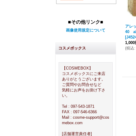
■その他リンク■
アレ
画像使用規定について
40 a
[
J452
1,00
(
税込
:
コスメボックス
【COSMEBOX】
コスメボックスにご来店
ありがとうございます。
ご質問やお問合せなど
気軽にお声をお掛け下さ
い。
Tel : 097-543-1871
FAX : 097-546-6366
Mail : cosme-support@cos
mebox.com
[店舗運営責任者]