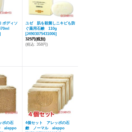
加 ボディソ
ユゼ 肌を殺菌しニキビも防
70ml
ぐ薬用石鹸 110g
]
[
J4903075431006
]
325円
(税別)
(
税込
:
358円
)
ッポの石
4個セット アレッポの石
aleppo
鹸 ノーマル aleppo