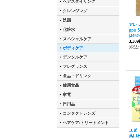
ヘアスタイリング
クレンジング
洗顔
アレッ
化粧水
ppo
[
J452
スペシャルケア
3,30
(
税込
:
ボディケア
デンタルケア
フレグランス
食品・ドリンク
健康食品
家電
日用品
コンタクトレンズ
ヘアケア:トリートメント
ユゼ
薬用石