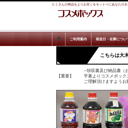
たくさんの商品をよりお安くをモットーにあなたのき
ご利用案内
発送日・在庫につい
こちらは大
--領収書及び納品書（
【重要】
平素よりコスメボック
ご理解頂けますようお