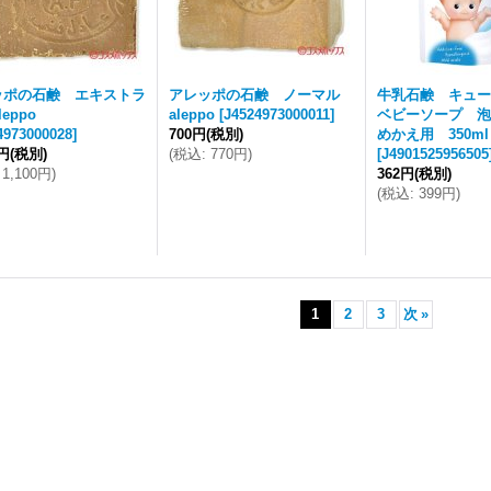
ッポの石鹸 エキストラ
アレッポの石鹸 ノーマル
牛乳石鹸 キュー
leppo
aleppo
[
J4524973000011
]
ベビーソープ 泡
4973000028
]
700円
(税別)
めかえ用 350m
0円
(税別)
(
税込
:
770円
)
[
J4901525956505
1,100円
)
362円
(税別)
(
税込
:
399円
)
1
2
3
次
»