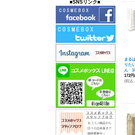
■SNSリンク■
まる
りた
ん 1
172円
(
税込
: