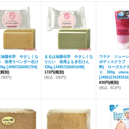
は油脂化学 やさしくな
まるは油脂化学 やさしくな
ウテナ ジュー
い 浴用ラベンダー石け
りたい 浴用よもぎ石けん
ボディスクラブ 
00g
[
J4907226001704
]
100g
[
J4907226001698
]
料) ローズカク
(税別)
172円
(税別)
り 300g utena
190円
)
(
税込
:
190円
)
[
J4901234393516
830円
(税別)
(
税込
:
913円
)