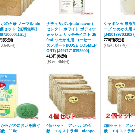
ポの石鹸 ノーマル ale
ナチュサボン(natu savon)
シャボン玉 無添
 5個セット【送料無料】
セレクト ホワイト ボディウ
ープ つめかえ用 4
4973000011S5
]
ォッシュ リッチモイスト 36
[
J4901797033027
9円
(税別)
0ml つめかえ用 コーセーコ
770円
(税別)
3,640円
)
スメポート(KOSE COSMEP
(
税込
:
847円
)
ORT)
[
J4971710392500
]
413円
(税別)
(
税込
:
455円
)
 からだのにおいを防ぐ
4個セット アレッポの石
2個セット アレ
鹸 110g
鹸 エキストラ40 aleppo
鹸 エキストラ40 