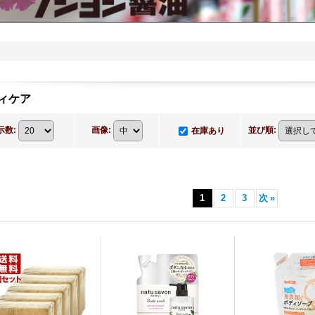
ィケア
示数
:
画像
:
並び順
:
在庫あり
1
2
3
次
»