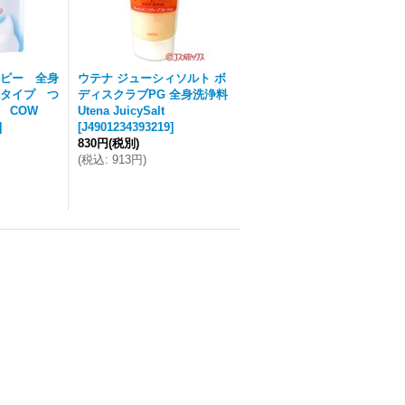
ピー 全身
ウテナ ジューシィソルト ボ
タイプ つ
ディスクラブPG 全身洗浄料
l COW
Utena JuicySalt
]
[
J4901234393219
]
830円
(税別)
(
税込
:
913円
)