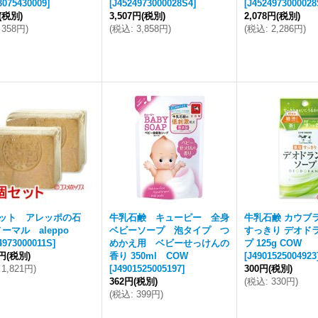
3075430009
]
[
J4524973000028S4
]
[
J4524973000028
(税別)
3,507円
(税別)
2,078円
(税別)
358円
)
(
税込
:
3,858円
)
(
税込
:
2,286円
)
セット アレッポの石
牛乳石鹸 キューピー 全身
牛乳石鹸 カウブ
ーマル aleppo
ベビーソープ 泡タイプ つ
すっきり デオド
4973000011S
]
めかえ用 ベビーせっけんの
プ 125g COW
5円
(税別)
香り 350ml COW
[
J4901525004923
1,821円
)
[
J4901525005197
]
300円
(税別)
362円
(税別)
(
税込
:
330円
)
(
税込
:
399円
)