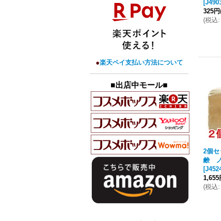
[
J490
325円
(
税込
:
●
楽天ペイ支払い方法について
■出店中モール■
2個
鹸 ノ
[
J452
1,65
(
税込
: