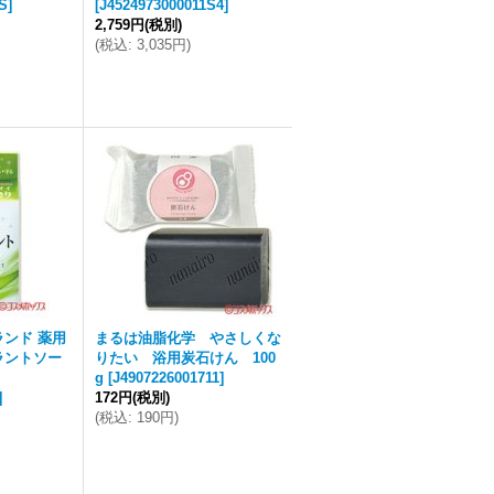
S
]
[
J4524973000011S4
]
2,759円
(税別)
(
税込
:
3,035円
)
ランド 薬用
まるは油脂化学 やさしくな
ラントソー
りたい 浴用炭石けん 100
g
[
J4907226001711
]
]
172円
(税別)
(
税込
:
190円
)