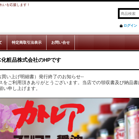
れいを応援します！
ログイン
て
特定商取引法表示
お問い合せ
木化粧品株式会社のHPです
お買い上げ明細書）発行終了のお知らせ--
スをご利用頂きありがとうございます。当店での領収書及び納品書
願い申し上げます。