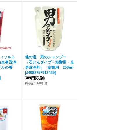
シィソルト
地の塩 男のシャンプー
(全身洗浄
（石けんタイプ・短髪用・全
テルの香
身洗浄料） 詰替用 250ml
[
J4982757913429
]
]
309円
(税別)
(
税込
:
340円
)