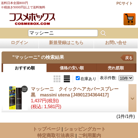
送料日本全国800円
PCサイト
※税抜き5000円以上で送料無料
ログイン
新規登録はこちら
お問い合せ
"マッシーニ"
の
検索結果
戻る
おすすめ順
価格の安い順
売れ筋順
表示件数
:
在庫あり
マッシーニ クイックヘアカバースプレー
黒 massini utena
[J4901234364417]
1,437円
(税別)
(税込
:
1,581円)
(1件/1件)
トップページ
|
ショッピングカート
特定商取引法表示
|
ご利用案内