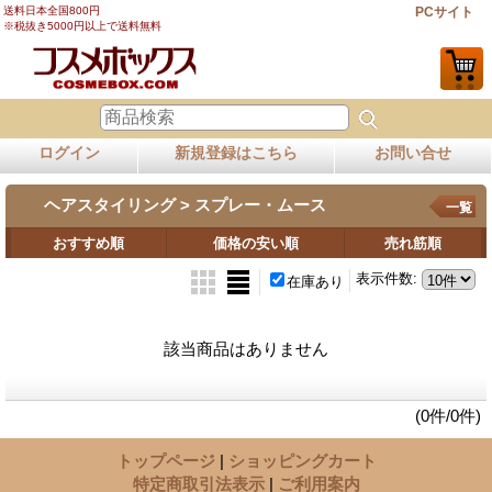
送料日本全国800円
PCサイト
※税抜き5000円以上で送料無料
ログイン
新規登録はこちら
お問い合せ
ヘアスタイリング > スプレー・ムース
一覧
おすすめ順
価格の安い順
売れ筋順
表示件数
:
在庫あり
該当商品はありません
(0件/0件)
トップページ
|
ショッピングカート
特定商取引法表示
|
ご利用案内