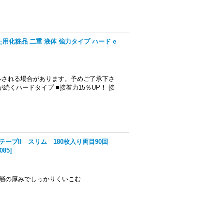
た用化粧品 二重 液体 強力タイプ ハード e
ルされる場合があります。予めご了承下さ
くハードタイプ ■接着力15％UP！ 接
プII スリム 180枚入り両目90回
085
]
の厚みでしっかりくいこむ …