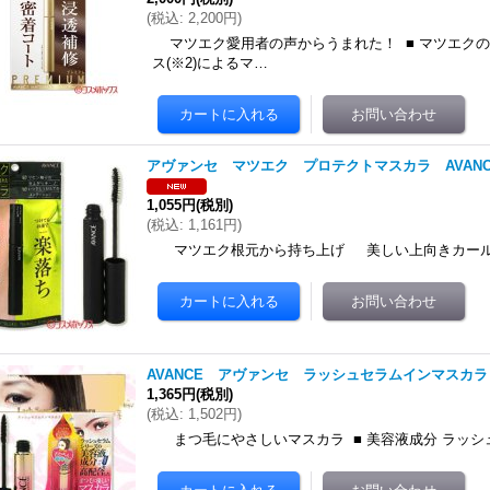
(
税込
:
2,200円
)
マツエク愛用者の声からうまれた！ ■ マツエクの
ス(※2)によるマ…
アヴァンセ マツエク プロテクトマスカラ AVANC
1,055円
(税別)
(
税込
:
1,161円
)
マツエク根元から持ち上げ 美しい上向きカールを
AVANCE アヴァンセ ラッシュセラムインマスカ
1,365円
(税別)
(
税込
:
1,502円
)
まつ毛にやさしいマスカラ ■ 美容液成分 ラッシ