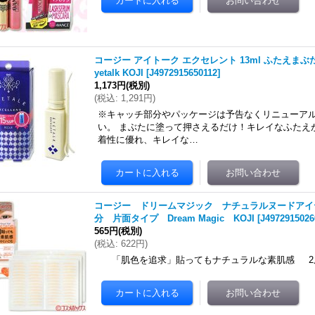
コージー アイトーク エクセレント 13ml ふたえまぶ
yetalk KOJI
[
J4972915650112
]
1,173円
(税別)
(
税込
:
1,291円
)
※キャッチ部分やパッケージは予告なくリニューア
い。 まぶたに塗って押さえるだけ！キレイなふたえが続
着性に優れ、キレイな…
コージー ドリームマジック ナチュラルヌードアイテー
分 片面タイプ Dream Magic KOJI
[
J4972915026
565円
(税別)
(
税込
:
622円
)
「肌色を追求」貼ってもナチュラルな素肌感 2層