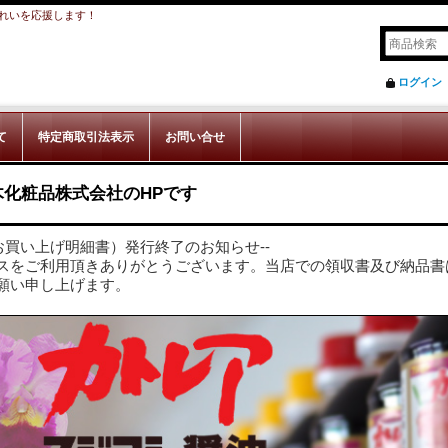
れいを応援します！
ログイン
て
特定商取引法表示
お問い合せ
木化粧品株式会社のHPです
お買い上げ明細書）発行終了のお知らせ--
スをご利用頂きありがとうございます。当店での領収書及び納品書
願い申し上げます。