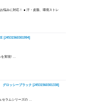
お悩みに対応！ ● 汗・皮脂、環境ストレ
E
[
J4531560301994
]
実現! …
ラ グロッシーブラック
[
J4531560301338
]
ュセラムシリーズの …