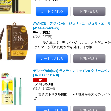
AVANCE アヴァンセ ジョリ・エ ジョリ・エ 
[
J4531560301130
]
842円
(税別)
(
税込
:
927円
)
可愛さ底上げ 美しくやさしい目もとを演出 ■ 
ポリマーが優れた耐水性を発揮。汗や涙…
デジャヴ(dejavu) ラスティンファインa クリームペンシ
[
J4903335111488
]
1,200円
(税別)
(
税込
:
1,320円
)
驚きのトリプル機能！ ■ 1.極細から太めのラインま
芯…