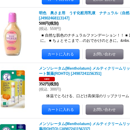
明色 奥さま用 うす化粧用乳液 ナチュラル（自然な肌色） 
[
J4902468113147
]
508円
(税別)
(
税込
:
559円
)
■ 自然な肌色のナチュラルファンデーション！！ ■
に。 ■ ちょとそこまで…のおでかけのときに。&nbs
メンソレータム(Mentholatum) メルティクリームリ
ート製薬(ROHTO)
[
J4987241156351
]
352円
(税別)
(
税込
:
388円
)
体温でとろける、口どけ高保湿のリップクリーム ■
メンソレータム(Mentholatum) メルティクリームリ
薬(ROHTO)
[
J4987241156337
]