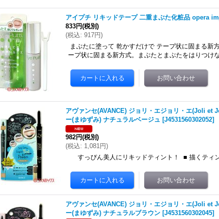
アイプチ リキッドテープ 二重まぶた化粧品 opera im
833円
(税別)
(
税込
:
917円
)
まぶたに塗って 乾かすだけで テープ状に固まる新方
ープ状に固まる新方式。まぶたとまぶたをはりつけ
アヴァンセ(AVANCE) ジョリ・エジョリ・エ(Joli et J
ー(まゆずみ) ナチュラルベージュ
[
J4531560302052
]
982円
(税別)
(
税込
:
1,081円
)
すっぴん美人にリキッドティント！ ■ 描くティン
アヴァンセ(AVANCE) ジョリ・エジョリ・エ(Joli et J
ー(まゆずみ) ナチュラルブラウン
[
J4531560302045
]