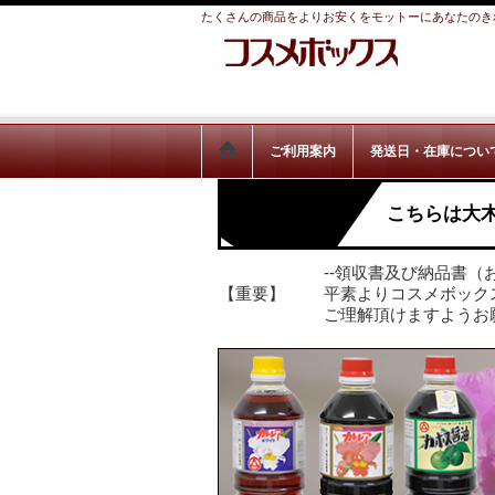
たくさんの商品をよりお安くをモットーにあなたのき
ご利用案内
発送日・在庫につい
こちらは大
--領収書及び納品書（
【重要】
平素よりコスメボック
ご理解頂けますようお