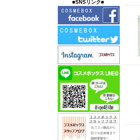
■SNSリンク■