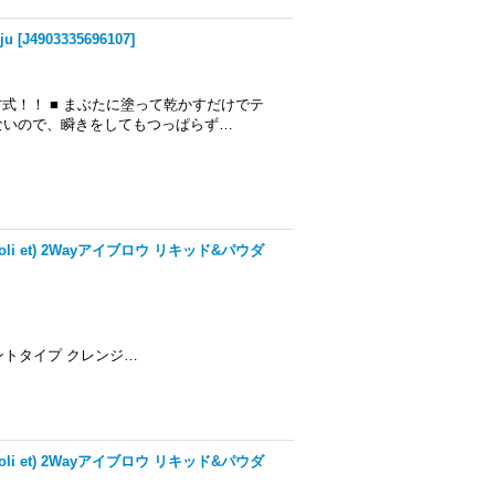
ju
[
J4903335696107
]
式！！ ■ まぶたに塗って乾かすだけでテ
ないので、瞬きをしてもつっぱらず…
oli et) 2Wayアイブロウ リキッド&パウダ
トタイプ クレンジ…
oli et) 2Wayアイブロウ リキッド&パウダ