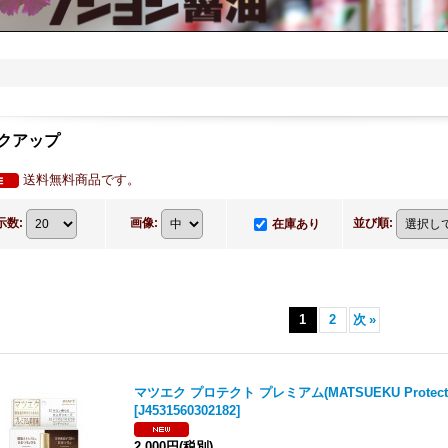
クアップ
送料無料商品です。
示数
:
画像
:
並び順
:
在庫あり
1
2
次
»
マツエク プロテクト プレミアム(MATSUEKU Protect P
[
J4531560302182
]
2,000円
(税別)