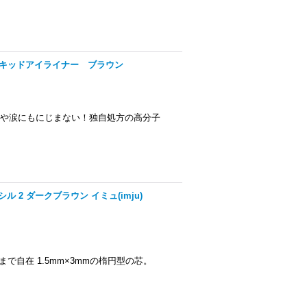
リキッドアイライナー ブラウン
汗や涙にもにじまない！独自処方の高分子
ル 2 ダークブラウン イミュ(imju)
で自在 1.5mm×3mmの楕円型の芯。