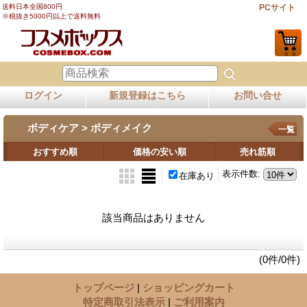
送料日本全国800円
PCサイト
※税抜き5000円以上で送料無料
ログイン
新規登録はこちら
お問い合せ
ボディケア > ボディメイク
一覧
おすすめ順
価格の安い順
売れ筋順
表示件数
:
在庫あり
該当商品はありません
(0件/0件)
トップページ
|
ショッピングカート
特定商取引法表示
|
ご利用案内