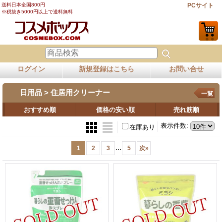
送料日本全国800円
PCサイト
※税抜き5000円以上で送料無料
ログイン
新規登録はこちら
お問い合せ
日用品 > 住居用クリーナー
一覧
おすすめ順
価格の安い順
売れ筋順
表示件数
:
在庫あり
...
1
2
3
5
次
»