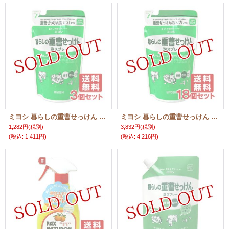
ミヨシ 暮らしの重曹せっけん 泡スプレー 詰替用 230mL×3個セット MiYOSHi【送料無料】
ミヨシ 暮らしの重曹せっけん 泡スプレー 詰替用 230mL×18個セット MiYOSHi【送料無料】
1,282円
(税別)
3,832円
(税別)
(税込
:
1,411円)
(税込
:
4,216円)