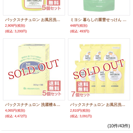
パックスナチュロン お風呂洗いせっけん （泡スプレー） 500ml×5個セット PAX NATURON 太陽油脂【送料無料】
ミヨシ 暮らしの重曹せっけん 泡スプレー 詰替用 600mL
2,909円
(税別)
448円
(税別)
(税込
:
3,200円)
(税込
:
493円)
パックスナチュロン 洗濯槽＆パイプクリーナー 300g×3袋×5個セット PAX NATURON 太陽油脂【送料無料】
パックスナチュロン お風呂洗いせっけん（泡スプレー） 詰替用 450ml×7個セット PAX NATURON 太陽油脂 【送料無料】
4,065円
(税別)
2,810円
(税別)
(税込
:
4,472円)
(税込
:
3,091円)
(10件/43件)