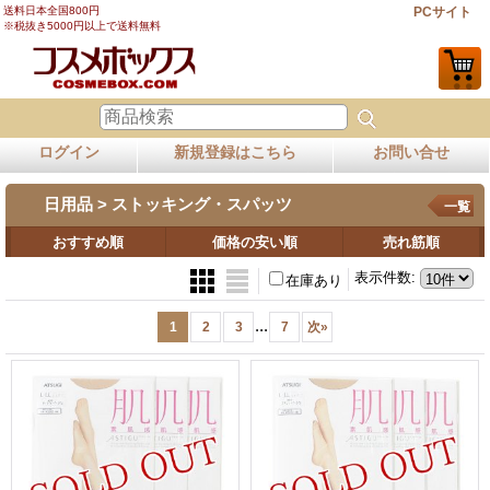
送料日本全国800円
PCサイト
※税抜き5000円以上で送料無料
ログイン
新規登録はこちら
お問い合せ
日用品 > ストッキング・スパッツ
一覧
おすすめ順
価格の安い順
売れ筋順
表示件数
:
在庫あり
...
1
2
3
7
次
»