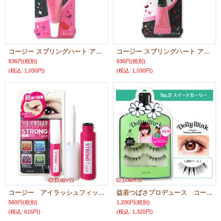
コージー スプリングハート アイラッシュフィックス×6個セット KOJI SpringHeart
コージー スプリングハート アイラッシュフィックス ブラック KOJI SpringHeart つけまつげ専用接着剤×6個セット
936円
(税別)
936円
(税別)
(税込
:
1,030円)
(税込
:
1,030円)
コージー アイラッシュフィックス ストロングタイプ 7ml（つけまつげ専用接着剤） KOJI
益若つばさプロデュース コージー ドーリーウインク アイラッシュ No.2 スイートガーリー（つけまつ毛） DollyWink KOJI
560円
(税別)
1,200円
(税別)
(税込
:
616円)
(税込
:
1,320円)