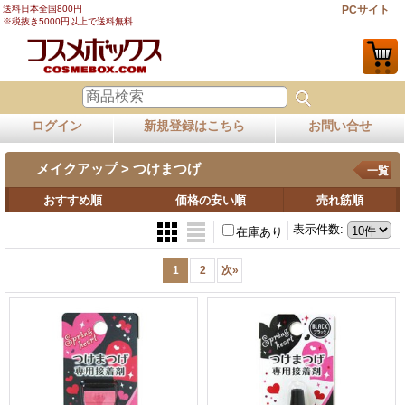
送料日本全国800円
PCサイト
※税抜き5000円以上で送料無料
ログイン
新規登録はこちら
お問い合せ
メイクアップ > つけまつげ
一覧
おすすめ順
価格の安い順
売れ筋順
表示件数
:
在庫あり
1
2
次
»