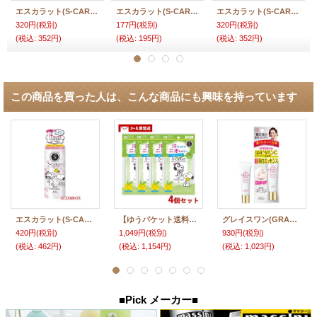
エスカラット(S-CARAT) 薬用デオドラント パウダーシート(ヴァーベナミント) 40枚入 コーセーコスメポート(KOSE COSMEPORT)
エスカラット(S-CARAT) 薬用デオドラント パウダーシート(ローズ) 12枚入 コーセーコスメポート(KOSE COSMEPORT)
エスカラット(S-CARAT) 薬用デオドラント パウダーシート(ローズ) 40枚入 コーセーコスメポート(KOSE COSMEPORT)
320円
(税別)
177円
(税別)
320円
(税別)
(税込
:
352円)
(税込
:
195円)
(税込
:
352円)
この商品を買った人は、こんな商品にも興味を持っています
エスカラット(S-CARAT) 薬用デオドラント パウダースプレー ピュアシャボン 180g コーセーコスメポート(KOSE COSMEPORT)
【ゆうパケット送料無料】エスカラット(S-CARAT) 薬用デオドラントパウダーシート(ヴァーベナミント) 12枚入×4 コーセーコスメポート
グレイスワン(GRACE ONE) 薬用 ホワイトニングエッセンス 30g コーセーコスメポート(KOSE COSMEPORT)
420円
(税別)
1,049円
(税別)
930円
(税別)
(税込
:
462円)
(税込
:
1,154円)
(税込
:
1,023円)
■Pick メーカー■