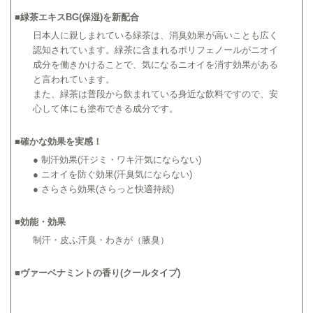
■
緑茶エキスBG(保湿)を新配合
日本人に親しまれている緑茶は、消臭効果が高いことも広く
認知されています。緑茶に含まれるポリフェノールがニオイ
成分を働きかけることで、気になるニオイを消す効果がある
と言われています。
また、緑茶は普段から飲まれている身近な飲料ですので、安
心して体にも塗布できる成分です。
■
確かな効果を実感！
● 制汗効果(汗ジミ・ワキ汗気にならない)
● ニオイを防ぐ効果(汗臭気にならない)
● さらさら効果(さらっと快適持続)
■
効能・効果
制汗・皮ふ汗臭・わきが（腋臭）
■
ヴァーベナミントの香り(クールタイプ)