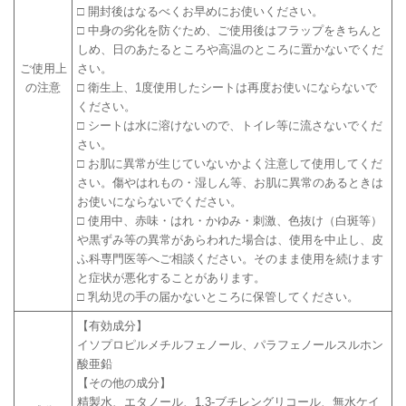
□ 開封後はなるべくお早めにお使いください。
□ 中身の劣化を防ぐため、ご使用後はフラップをきちんと
しめ、日のあたるところや高温のところに置かないでくだ
ご使用上
さい。
の注意
□ 衛生上、1度使用したシートは再度お使いにならないで
ください。
□ シートは水に溶けないので、トイレ等に流さないでくだ
さい。
□ お肌に異常が生じていないかよく注意して使用してくだ
さい。傷やはれもの・湿しん等、お肌に異常のあるときは
お使いにならないでください。
□ 使用中、赤味・はれ・かゆみ・刺激、色抜け（白斑等）
や黒ずみ等の異常があらわれた場合は、使用を中止し、皮
ふ科専門医等へご相談ください。そのまま使用を続けます
と症状が悪化することがあります。
□ 乳幼児の手の届かないところに保管してください。
【有効成分】
イソプロピルメチルフェノール、パラフェノールスルホン
酸亜鉛
【その他の成分】
精製水、エタノール、1,3-ブチレングリコール、無水ケイ