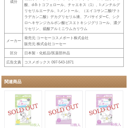
成分
酸、d-δ-トコフェロール、チャエキス（1）、l-メンチルグ
リセリルエーテル、l-メントール、（エイコサン二酸/テト
ラデカン二酸）デカグリセリル液、アパサイダーC、シク
ロヘキサンジカルボン酸ビスエトキシジグリコール、濃グ
リセリン、硫酸アルミニウムカリウム
発売元:コーセーコスメポート株式会社
メーカー
販売元:株式会社コーセー
区分
日本製・化粧品/医薬部外品
広告文責
コスメボックス 097-543-1871
関連商品