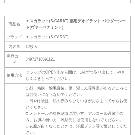
エスカラット(S-CARAT) 薬用デオドラント パウダーシー
商品名
ト(ヴァーベナミント)
ブランド
エスカラット(S-CARAT)
内容量
12枚入
商品コー
J4971710391121
ド
フラップのOPEN側から開け、1枚ずつ取り出して、やさ
使用方法
しくふきとってください。
□ 顔・粘膜・除毛直後、傷、湿しん等異常があるところに
はお使いにならないでください。
□ 日やけ後は、肌の赤みやひりつきがおさまってからお使
いください。
□ メントールの冷感刺激に弱い方、アルコール過敏症の
方、お肌の弱い方、乳幼児には使用しないでください。
□ 衣服が白くなったときは、洋服ブラシ等で落としてくだ
さい。