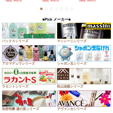
(税込
:
652円)
(税込
:
652円)
(税込
:
652円)
■Pick メーカー■
パックスシリーズ
マッシーニシリーズ
アロマデュウシリーズ
シャボン玉シリーズ
ラカントシリーズ
松山油脂シリーズ
別府明礬 湯の里シリーズ
アヴァンセシリーズ