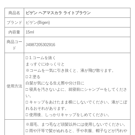
商品名
ビゲン ヘアマスカラ ライトブラウン
ブランド
ビゲン(Bigen)
内容量
15ml
商品コー
J4987205302916
ド
□ 1.コームを抜く
まっすぐにゆっくりと
※コームを一気に引き抜くと、液が飛び散ります。
□ 2.塗る
白髪が気になる生え際や分け目に
使用方法
□ 寝具を汚さないよに、就寝前にシャンプーをしてくださ
い。
□ キャップをあけたまま横にしないでください。液がこぼ
れるおそれがあります。
□ 使用後、しっかりキャップをしめてください。
※眉毛、まつ毛など頭髪以外には使用しないでください。
□ 雨や汗等で髪がぬれると、手や衣服、帽子などが汚れや