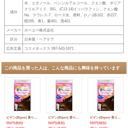
水、エタノール、ベンジルアルコール、クエン酸、ポリア
クリルアミド、BG、(C13.14)イソパラフィン、クエン酸
成分
Na、ラウレス-7、ローズ水、香料、(+／-)赤102、赤227、
橙205、青1、紫401、黒401
メーカー
ホーユー株式会社
区分
日本製・ヘアケア
広告文責
コスメボックス 097-543-1871
この商品を買った人は、こんな商品にも興味を持っています
ビゲン(Bigen) 香りのヘアカラー クリーム 4 ライトブラウン ホーユー(hoyu) 白髪染め
ビゲン(Bigen) 香りのヘアカラー クリーム 2 より明るいライトブラウン ホーユー(hoyu) 白髪染め
ビゲン(Bigen) 香りのヘアカラー クリーム 5 ブラウン ホーユー(hoyu) 白髪染め
592円
(税別)
592円
(税別)
592円
(税別)