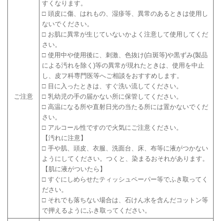
すくなります。
□ 頭皮に傷、はれもの、湿疹等、異常のあるときは使用し
ないでください。
□ お肌に異常が生じていないかよく注意して使用してくだ
さい。
□ 使用中や使用後に、刺激、色抜け(白斑等)や黒ずみ(製品
による汚れを除く)等の異常が現れたときは、使用を中止
し、皮フ科専門医等へご相談をおすすめします。
□ 目に入ったときは、すぐ洗い流してください。
ご注意
□ 乳幼児の手の届かない所に保管してください。
□ 高温になる所や直射日光の当たる所には置かないでくだ
さい。
□ アルコール性ですので火気にご注意ください。
【汚れに注意】
□ 手や肌、頭皮、衣服、洗面台、床、布等に液がつかない
ようにしてください。つくと、染まるおそれがあります。
【肌に液がついたら】
□ すぐにしめらせたティッシュペーパー等でふき取ってく
ださい。
□ それでも落ちない場合は、石けん水を含んだコットン等
で押えるようにふき取ってください。