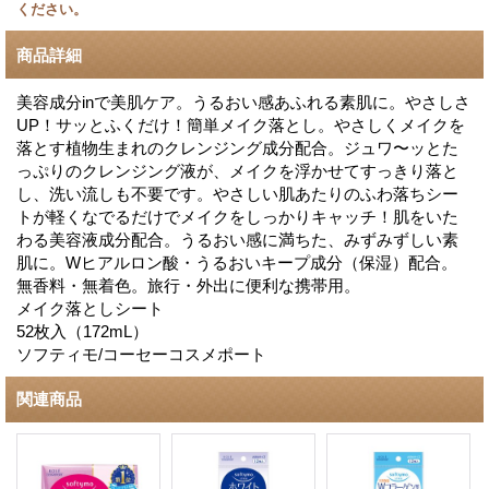
ください。
商品詳細
美容成分inで美肌ケア。うるおい感あふれる素肌に。やさしさ
UP！サッとふくだけ！簡単メイク落とし。やさしくメイクを
落とす植物生まれのクレンジング成分配合。ジュワ〜ッとた
っぷりのクレンジング液が、メイクを浮かせてすっきり落と
し、洗い流しも不要です。やさしい肌あたりのふわ落ちシー
トが軽くなでるだけでメイクをしっかりキャッチ！肌をいた
わる美容液成分配合。うるおい感に満ちた、みずみずしい素
肌に。Wヒアルロン酸・うるおいキープ成分（保湿）配合。
無香料・無着色。旅行・外出に便利な携帯用。
メイク落としシート
52枚入（172mL）
ソフティモ/コーセーコスメポート
関連商品